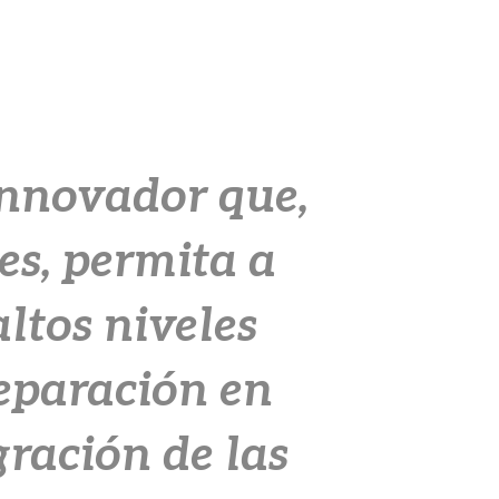
innovador que,
es, permita a
ltos niveles
reparación en
gración de las