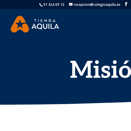
91 424 09 13
recepcion@colegioaquila.es
Misió